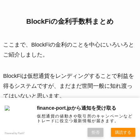
BlockFiの金利手数料まとめ
ここまで、BlockFiの金利のことを中心にいろいろと
ご紹介しました。
BlockFiは仮想通貨をレンディングすることで利益を
得るシステムですが、まだまだ世間一般に知れ渡っ
てはいないと思います。
finance-port.jpから通知を受け取る
仮想通貨の値動きや取引所のキャンペーンなど
また、情報漏洩の件などセキュリティー面で課題が
トレードに役立つ最新情報が届きます。
残っている面もあるため、今後の改善によって大き
拒否
購読する
Powered by Push7
く変わっていくのではないかと考えられます。