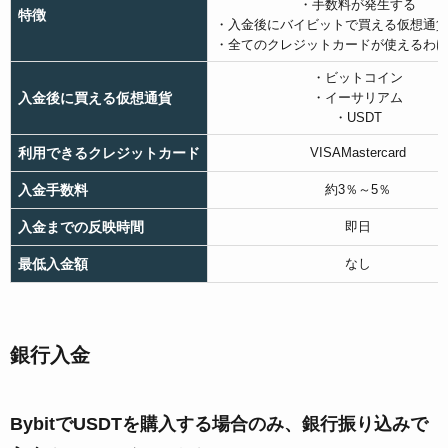
・手数料が発生する
特徴
・入金後にバイビットで買える仮想通
・全てのクレジットカードが使えるわ
・ビットコイン
入金後に買える仮想通貨
・イーサリアム
・USDT
利用できるクレジットカード
VISAMastercard
入金手数料
約3％～5％
入金までの反映時間
即日
最低入金額
なし
銀行入金
BybitでUSDTを購入する場合のみ、銀行振り込みで