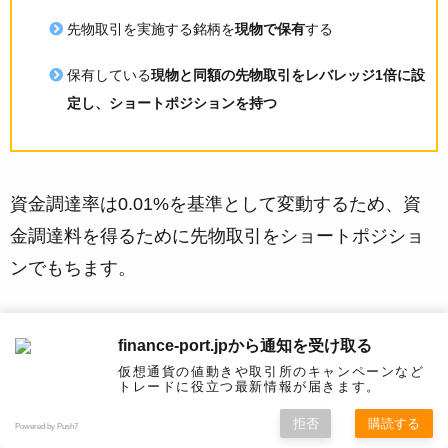
先物取引を実施する銘柄を
現物で保有
する
保有している
現物と同額の先物取引をレバレッジ1倍に設
定し、ショートポジションを持つ
資金調達率は0.01%を基準として変動するため、資
金調達料を得るために先物取引をショートポジショ
ンでもちます。
デルタ・ニュートラル戦略の一例を解説します。
finance-port.jpから通知を受け取る
仮想通貨の値動きや取引所のキャンペーンなど
トレードに役立つ最新情報が届きます。
現在、100万円分の現物を保有し、同額の100万円分
拒否
購読する
Powered by Push7
をレバレッジ1倍でショートポジションを持ちます。