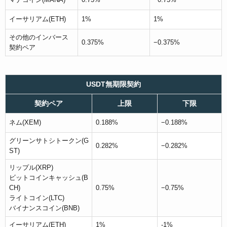
イーサリアム(ETH)
1%
1%
その他のインバース
0.375%
−0.375%
契約ペア
USDT無期限契約
契約ペア
上限
下限
ネム(XEM)
0.188%
−0.188%
グリーンサトシトークン(G
0.282%
−0.282%
ST)
リップル(XRP)
ビットコインキャッシュ(B
CH)
0.75%
−0.75%
ライトコイン(LTC)
バイナンスコイン(BNB)
イーサリアム(ETH)
1%
-1%