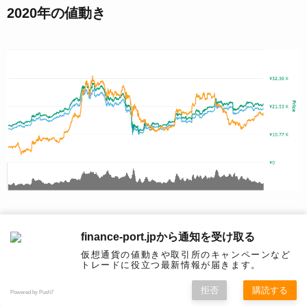
2020年の値動き
2020年は、イーサリアムがまた価格が上がることを
finance-port.jpから通知を受け取る
期待されています。
仮想通貨の値動きや取引所のキャンペーンなど
トレードに役立つ最新情報が届きます。
拒否
購読する
イーサリアムの将来性について、多くの人が期待し
Powered by Push7