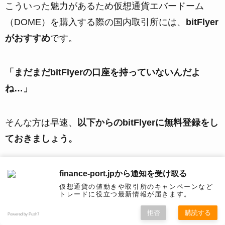
こういった魅力があるため仮想通貨エバードーム
（DOME）を購入する際の国内取引所には、
bitFlyer
がおすすめ
です。
「まだまだbitFlyerの口座を持っていないんだよ
ね…」
そんな方は早速、
以下からのbitFlyerに無料登録をし
ておきましょう。
[cta-bitflyer]
finance-port.jpから通知を受け取る
仮想通貨の値動きや取引所のキャンペーンなど
トレードに役立つ最新情報が届きます。
拒否
購読する
買い方②海外取引所で仮想通貨エバードーム
Powered by Push7