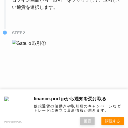
い通貨を選択します。
STEP.2
finance-port.jpから通知を受け取る
仮想通貨の値動きや取引所のキャンペーンなど
取引したい分の「数量」を選択して「購入」を押す
トレードに役立つ最新情報が届きます。
と、仮想通貨の取引ができます。
拒否
購読する
Powered by Push7